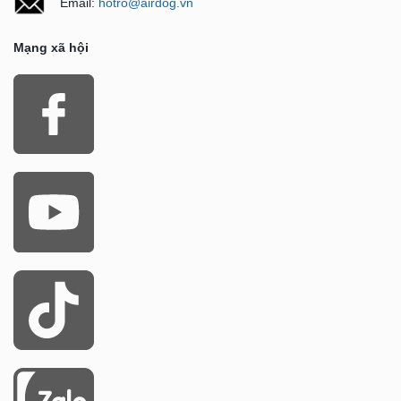
Email:
hotro@airdog.vn
Mạng xã hội